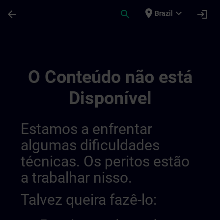
Avançar para Conteúdo Principal
Página carregada
place
expand_more
arrow_back
search
login
Brazil
Public Channel Check | SITRAIN
O Conteúdo não está
Disponível
Estamos a enfrentar
algumas dificuldades
técnicas. Os peritos estão
a trabalhar nisso.
Talvez queira fazê-lo: