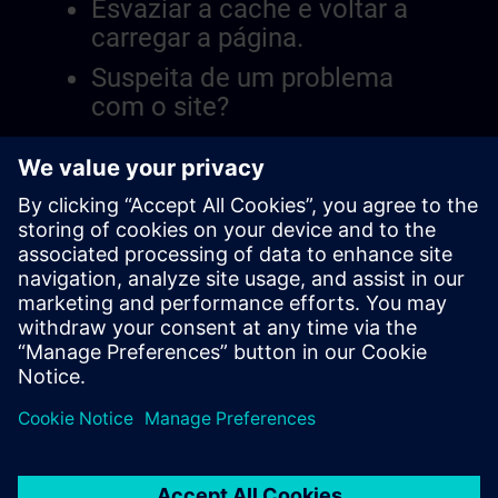
Esvaziar a cache e voltar a
carregar a página.
Suspeita de um problema
com o site?
Relatar a questão