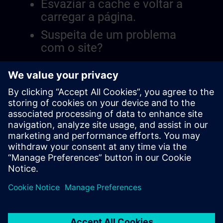
Esvaziar a cache e voltar a
carregar a página.
Suspeita de um problema
com o site?
Relatar a questão