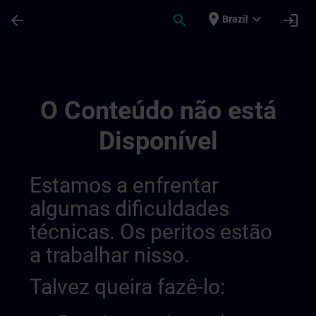
Avançar para Conteúdo Principal
Página carregada
place
expand_more
arrow_back
search
login
Brazil
Overview Of Sdlc Private | SITRAIN
O Conteúdo não está
Disponível
Estamos a enfrentar
algumas dificuldades
técnicas. Os peritos estão
a trabalhar nisso.
Talvez queira fazê-lo: