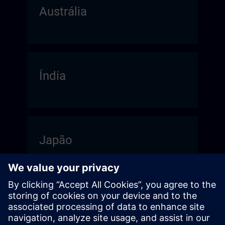
Austrália
Índia
Japão