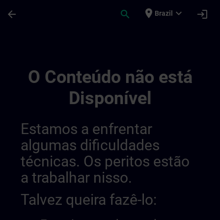
Avançar para Conteúdo Principal
Página carregada
place
expand_more
arrow_back
search
login
Brazil
Online Qualification Tests 014326580631
O Conteúdo não está
Disponível
Estamos a enfrentar
algumas dificuldades
técnicas. Os peritos estão
a trabalhar nisso.
Talvez queira fazê-lo: