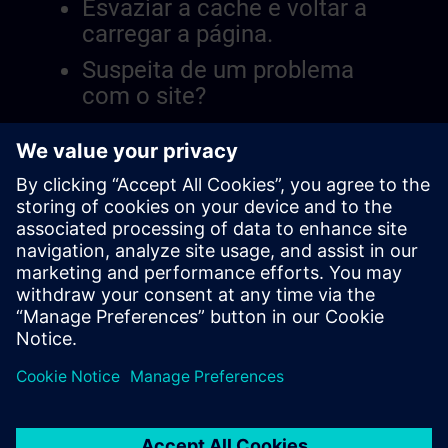
Esvaziar a cache e voltar a
carregar a página.
Suspeita de um problema
com o site?
Relatar a questão