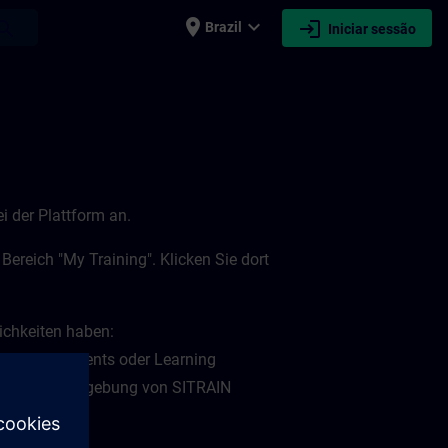
place
expand_more
login
earch
Brazil
Iniciar sessão
i der Plattform an.
ereich "My Training". Klicken Sie dort
lichkeiten haben:
 Learning Events oder Learning
 "My Plan" Umgebung von SITRAIN