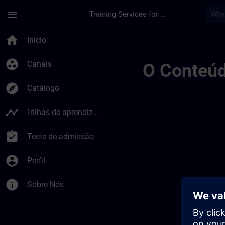
Avançar para Conteúdo Principal
Página carregada
menu
Training Services for Digital Industries
Meer Informatie Voo
home
Início
group_work
Canais
O Conteúd
explore
Catálogo
timeline
Trilhas de aprendizagem
assignment_turned_in
Teste de admissão
account_circle
Perfil
info
Sobre Nós