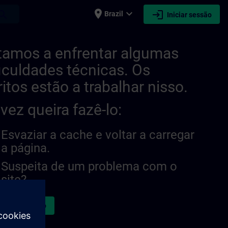
place
expand_more
login
earch
Brazil
Iniciar sessão
tamos a enfrentar algumas
ficuldades técnicas. Os
ritos estão a trabalhar nisso.
lvez queira fazê-lo:
Esvaziar a cache e voltar a carregar
a página.
Suspeita de um problema com o
site?
atar a questão