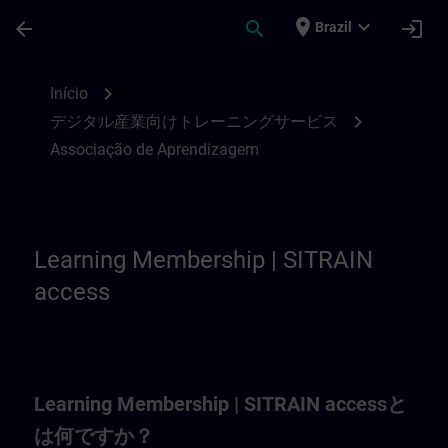
Avançar para Conteúdo Principal
Página carregada
place
expand_more
arrow_back
search
login
Brazil
Learning Membership | SITRAIN
chevron_right
Início
chevron_right
デジタル産業向けトレーニングサービス
Associação de Aprendizagem
Learning Membership | SITRAIN
access
Learning Membership | SITRAIN accessと
は何ですか？