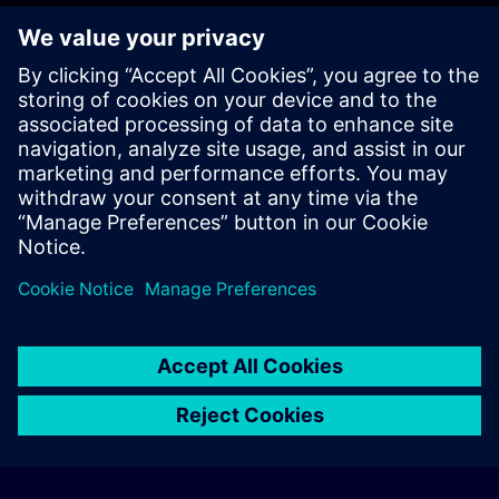
accessによる厳選されたウェブベースのトレーニ
コースを体験いただけます。 無料でご利用いただ
め、「Learning Membership」への登録は不要で
Freemium | SITRAIN access をお試しください
© Siemens AG 2026
home
group_work
explore
timeline
more_horiz
Corporate Information
Aviso de cookies
Termos de Utilização e
Início
Canais
Catálogo
Caminhos de aprendizagem
Mais
Política de Privacidade
Contacto