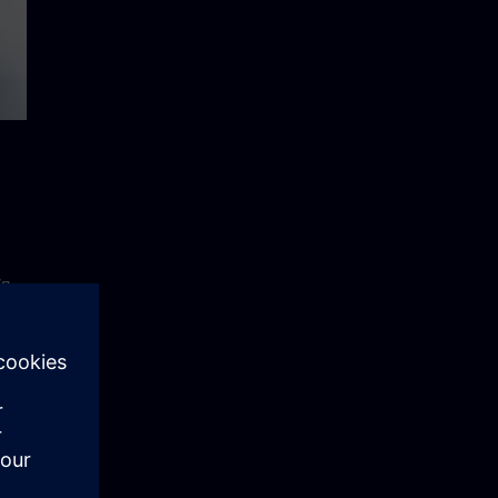
和
提
學