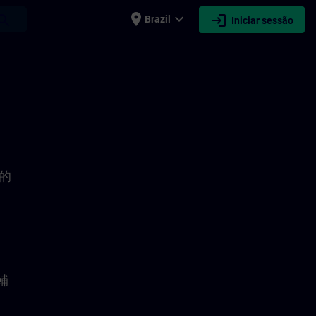
place
expand_more
login
earch
Brazil
Iniciar sessão
導的
輔