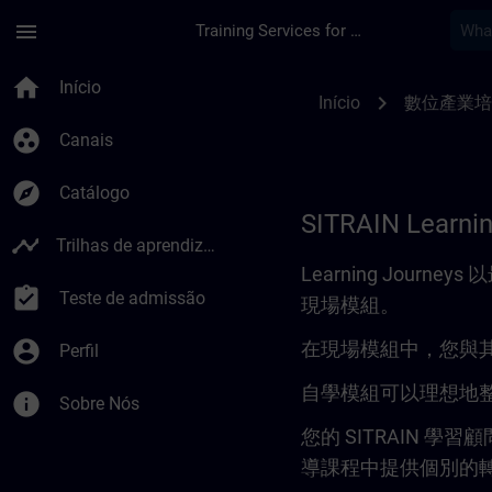
Avançar para Conteúdo Principal
Página carregada
menu
Training Services for Digital Industries
Learning Journey | 
home
Início
chevron_right
Início
數位產業培
group_work
Canais
explore
Catálogo
SITRAIN Learni
timeline
Trilhas de aprendizagem
Learning Jou
assignment_turned_in
Teste de admissão
現場模組。
account_circle
在現場模組中，您與
Perfil
自學模組可以理想地整
info
Sobre Nós
您的 SITRAIN
導課程中提供個別的