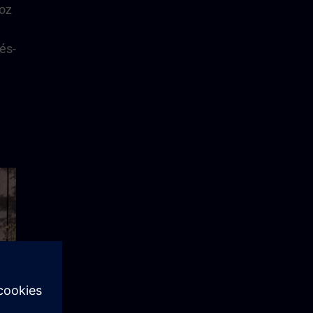
hoz
és-