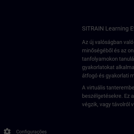
SITRAIN Learning E
Az új valóságban való
minőségéből és az onl
tanfolyamokon tanulás
gyakorlatokat alkalma
átfogó és gyakorlati 
A virtuális tanteremb
beszélgetésekre. Ez az
végzik, vagy távolról
settings
Configurações