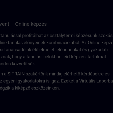
vent – Online képzés
 tanulással profitálhat az osztálytermi képzésünk szoká
ine tanulás előnyeinek kombinációjából. Az Online képzé
i tanácsadóink élő elméleti előadásokat és gyakorlati
znak, hogy a tanulási célokban leírt képzési tartalmat
módon közvetítsék.
en a SITRAIN szakértőnk mindig elérhető kérdésekre és
 egyéni gyakorlatokra is igaz. Ezeket a Virtuális Laborb
 végzik a kiképző eszközeinken.