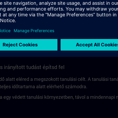
Video
 irányított tudást építsd fel
dő alatt eléred a megszokott tanulási célt. A tanulási ta
teljes időtartama alatt elérhető számodra.
ra egy védett tanulási környezetben, távol a mindennapi 