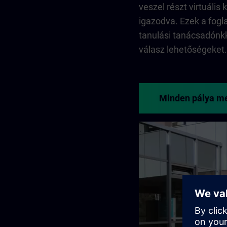
veszel részt virtuáli
igazodva. Ezek a fogl
tanulási tanácsadónkk
válasz lehetőségeket.
Minden pálya m