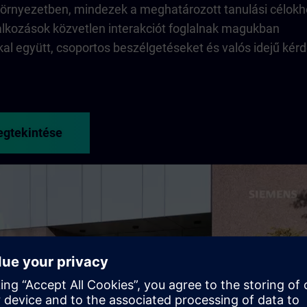
s környezetben, mindezek a meghatározott tanulási célok
alkozások közvetlen interakciót foglalnak magukban
al együtt, csoportos beszélgetéseket és valós idejű kérd
egtekintése
Play