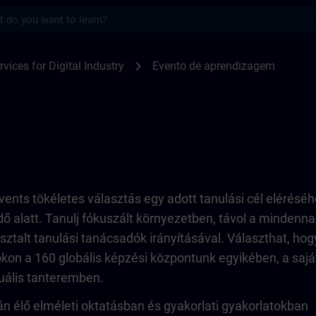
s
TRAIN
chevron_right
rvices for Digital Industry
Evento de aprendizagem
ents tökéletes választás egy adott tanulási cél elérésé
dő alatt. Tanulj fókuszált környezetben, távol a mindenna
sztalt tanulási tanácsadók irányításával. Választhat, hog
kon a 160 globális képzési központunk egyikében, a sajá
tuális tanteremben.
n élő elméleti oktatásban és gyakorlati gyakorlatokban