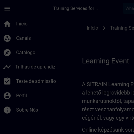
Avançar para Conteúdo Principal
Página carregada
menu
Training Services for Digital Industries
Learning Event | SI
home
Início
chevron_right
Início
Training Se
group_work
Canais
explore
Catálogo
Learning Event
timeline
Trilhas de aprendizagem
assignment_turned_in
Teste de admissão
A SITRAIN Learning Ev
a lehető legrövidebb i
account_circle
Perfil
munkarutinoktól, tapa
info
részt vesz tanfolyamo
Sobre Nós
cégénél, vagy egy vir
Online képzésünk sorá