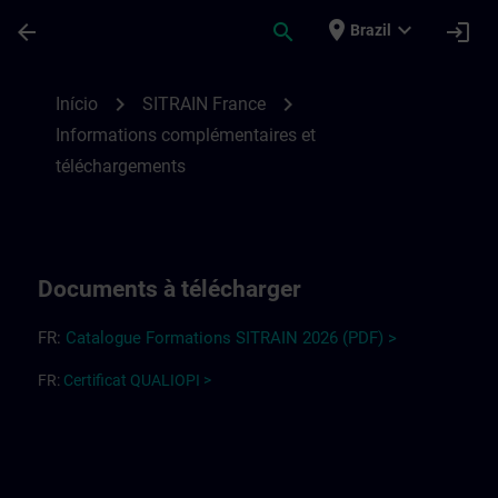
Avançar para Conteúdo Principal
Página carregada
place
expand_more
arrow_back
search
login
Brazil
Informations complémentaires et télécha
chevron_right
chevron_right
Início
SITRAIN France
Informations complémentaires et
téléchargements
Documents à télécharger
FR:
Cata
l
og
ue
Forma
t
ions
SITRAIN
2026
(PDF) >
FR:
Certificat QUALIOPI >