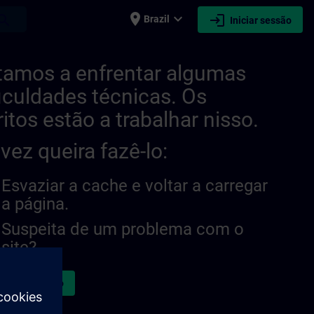
place
expand_more
login
earch
Brazil
Iniciar sessão
tamos a enfrentar algumas
ficuldades técnicas. Os
ritos estão a trabalhar nisso.
lvez queira fazê-lo:
Esvaziar a cache e voltar a carregar
a página.
Suspeita de um problema com o
site?
atar a questão