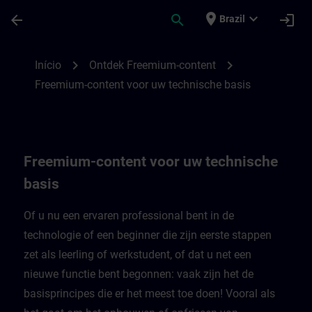
Avançar para Conteúdo Principal
Página carregada
place
expand_more
arrow_back
search
login
Brazil
Freemium-content voor uw technische bas
chevron_right
chevron_right
Início
Ontdek Freemium-content
Freemium-content voor uw technische basis
Freemium-content voor uw technische
basis
Of u nu een ervaren professional bent in de
technologie of een beginner die zijn eerste stappen
zet als leerling of werkstudent, of dat u net een
nieuwe functie bent begonnen: vaak zijn het de
basisprincipes die er het meest toe doen! Vooral als