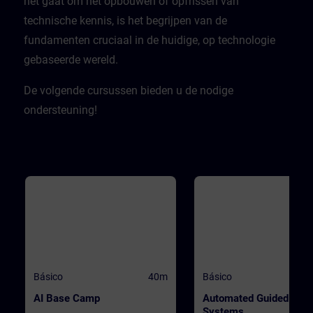
het gaat om het opbouwen of opfrissen van
technische kennis, is het begrijpen van de
fundamenten cruciaal in de huidige, op technologie
gebaseerde wereld.​
De volgende cursussen bieden u de nodige
ondersteuning!
Básico
40m
Básico
AI Base Camp
Automated Guided Vehi
Systems