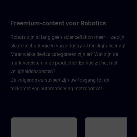
whether they are doing so.
leistet einen wichtigen Beitra
Recognizing the authenticity of
dazu. in Experte gibt in Video
information is fundamental to
einen Rundumblick über Gef
staying safe in the digital world.
in modernen Industrieanlage
Finally, learners learn how attacks
wie man sich davor schützen
Freemium-content voor Robotics
that violate the third basic principle
Die Videos werden ergänzt d
of availability can take place.
Zwischenfragen, mit denen d
Lernende sich selbst testen k
Robots zijn al lang geen sciencefiction meer – ze zijn
Dabei wird er mit realistische
sleuteltechnologieën van Industry 4.0 en digitalisering!
Herausforderungen konfrontie
sodass er lernt sich und sein
Maar welke device categorieën zijn er? Wat zijn de
Firma zu schützen.
marktvereisten in de productie? En hoe zit het met
veiligheidsaspecten?
De volgende cursussen zijn uw toegang tot de
toekomst van automatisering met robotics!