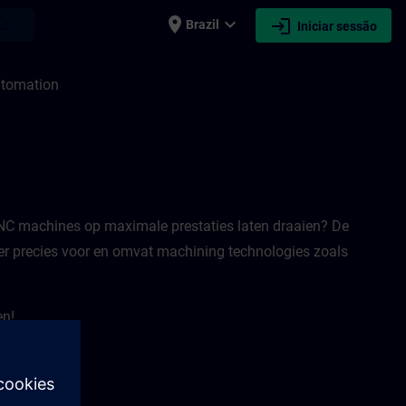
place
expand_more
login
earch
Brazil
Iniciar sessão
N
utomation
CNC machines op maximale prestaties laten draaien? De
er precies voor en omvat machining technologies zoals
en!