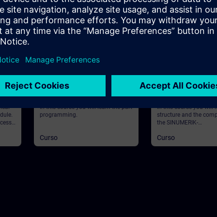
36m
Básico
25m
Básico
tal
SINUMERIK - Part
SINUMERIK - Struc
 with
Programming
Components
ical
In this course you will learn the part
In this course you will 
dule.
programming.
structure and the com
ocess
the SINUMERIK-
control. ValiditySINU
Curso
Curso
awing.