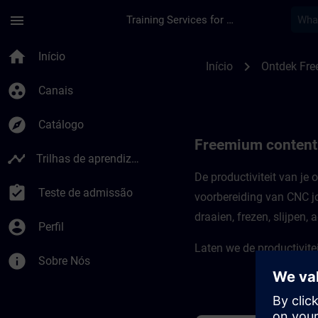
Avançar para Conteúdo Principal
Página carregada
menu
Training Services for Digital Industries
Freemium-content v
home
Início
chevron_right
Início
Ontdek Fre
group_work
Canais
explore
Catálogo
Freemium content
timeline
Trilhas de aprendizagem
De productiviteit van j
assignment_turned_in
Teste de admissão
voorbereiding van CNC j
draaien, frezen, slijpen,
account_circle
Perfil
Laten we de productivite
info
Sobre Nós