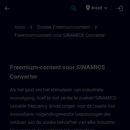
Avançar para Conteúdo Principal
Página carregada
place
expand_more
arrow_back
search
login
Brazil
Freemium-content voor SINAMICS Convert
chevron_right
chevron_right
Início
Ontdek Freemium-content
Freemium-content voor SINAMICS Converter
Freemium-content voor SINAMICS
Converter
Als het gaat om het stimuleren van industriële
vooruitgang, hoef je niet verder te zoeken! SINAMICS
variable frequency drives zorgen voor de creatie van
innovatieve, volgende-generatie toepassingen die
voldoen aan de unieke behoeften van elke industrie.