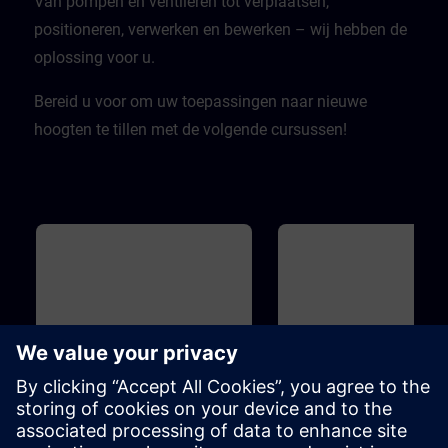
Van pompen en ventileren tot verplaatsen,
positioneren, verwerken en bewerken – wij hebben de
oplossing voor u.
Bereid u voor om uw toepassingen naar nieuwe
hoogten te tillen met de volgende cursussen!
Básico
45m
Básico
1
SINAMICS S120 - Basic
Drive Based Safety - Sa
principles and overview
Functions