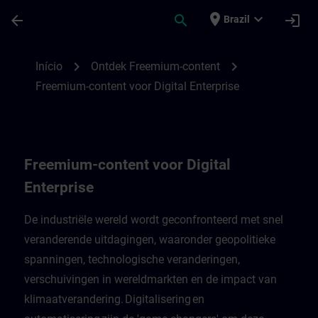
Avançar para Conteúdo Principal
Página carregada
place
expand_more
arrow_back
search
login
Brazil
Freemium-content voor Digital Enterprise
chevron_right
chevron_right
Início
Ontdek Freemium-content
Freemium-content voor Digital Enterprise
Freemium-content voor Digital
Enterprise
De industriële wereld wordt geconfronteerd met snel
veranderende uitdagingen, waaronder geopolitieke
spanningen, technologische veranderingen,
verschuivingen in wereldmarkten en de impact van
klimaatverandering. Digitalisering en