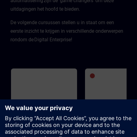
automatisering zijn de 'game changers' om deze
uitdagingen het hoofd te bieden.​
De volgende cursussen stellen u in staat om een
eerste inzicht te krijgen in verschillende onderwerpen
rondom de Digital Enterprise!
Básico
1h 5m
Avançado
1
WinCC Unified for Industrial
SIMATIC S7-1500V - Vi
Edge
PLC