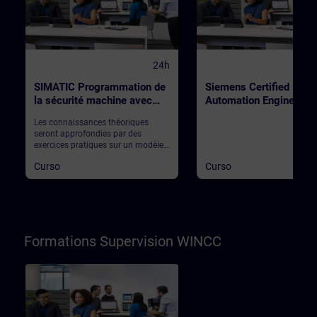
24h
SIMATIC Programmation de
Siemens Certified
la sécurité machine avec
Automation Engineer fo
STEP 7 Safety dans TIA
SIMATIC Safety -
Les connaissances théoriques
Portal
Configuration and
seront approfondies par des
Programming
exercices pratiques sur un modèle
d'installation SIMATIC S7-1500F
Curso
Curso
avec le logiciel STEP 7 Safety
Advenced.
Formations Supervision WINCC