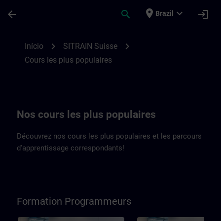
Avançar para Conteúdo Principal
Página carregada
place
expand_more
arrow_back
search
login
Brazil
Cours SITRAIN Suisse de premier ordre |
chevron_right
chevron_right
Início
SITRAIN Suisse
Cours les plus populaires
Nos cours les plus populaires
Découvrez nos cours les plus populaires et les parcours
d'apprentissage correspondants!
Formation Programmeurs