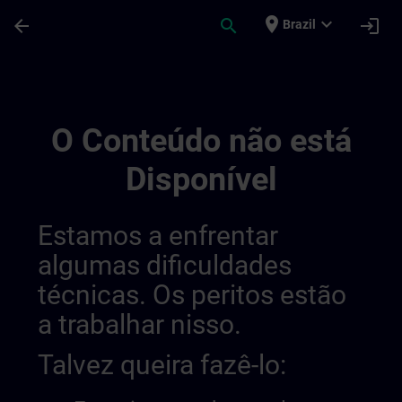
Avançar para Conteúdo Principal
Página carregada
place
expand_more
arrow_back
search
login
Brazil
Channel Test 10 | SITRAIN
O Conteúdo não está
Disponível
Estamos a enfrentar
algumas dificuldades
técnicas. Os peritos estão
a trabalhar nisso.
Talvez queira fazê-lo: