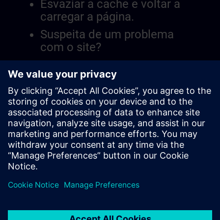
Esvaziar a cache e voltar a
carregar a página.
Suspeita de um problema
com o site?
Relatar a questão