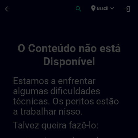
Avançar para Conteúdo Principal
Página carregada
place
expand_more
arrow_back
search
login
Brazil
3 | SITRAIN
O Conteúdo não está
Disponível
Estamos a enfrentar
algumas dificuldades
técnicas. Os peritos estão
a trabalhar nisso.
Talvez queira fazê-lo: