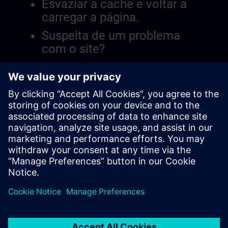
Esvaziar a cache e voltar a
carregar a página.
Suspeita de um problema
com o site?
Relatar a questão