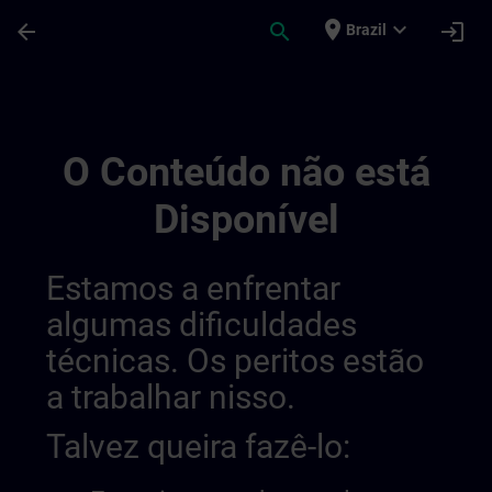
Avançar para Conteúdo Principal
Página carregada
place
expand_more
arrow_back
search
login
Brazil
Canais Regionais De Informação | SITRAI
O Conteúdo não está
Disponível
Estamos a enfrentar
algumas dificuldades
técnicas. Os peritos estão
a trabalhar nisso.
Talvez queira fazê-lo: