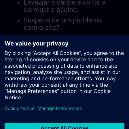
Esvaziar a cache e voltar a
carregar a página.
Suspeita de um problema
com o site?
Relatar a questão