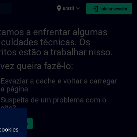
place
expand_more
login
earch
Brazil
Iniciar sessão
burg | SITRAIN
tamos a enfrentar algumas
ficuldades técnicas. Os
ritos estão a trabalhar nisso.
lvez queira fazê-lo:
Esvaziar a cache e voltar a carregar
a página.
Suspeita de um problema com o
site?
atar a questão