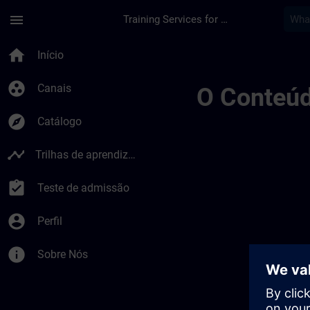
Avançar para Conteúdo Principal
Página carregada
menu
Training Services for Digital Industries
Allgemeine Geschäft
home
Início
group_work
Canais
O Conteúd
explore
Catálogo
timeline
Trilhas de aprendizagem
assignment_turned_in
Teste de admissão
account_circle
Perfil
info
Sobre Nós