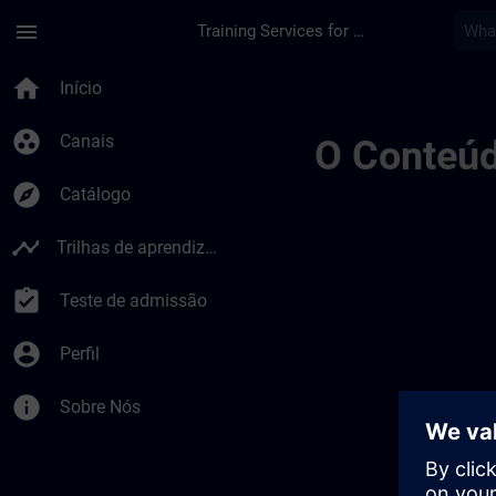
Avançar para Conteúdo Principal
Página carregada
menu
Training Services for Digital Industries
Accréditation Et Su
home
Início
group_work
Canais
O Conteúd
explore
Catálogo
timeline
Trilhas de aprendizagem
assignment_turned_in
Teste de admissão
account_circle
Perfil
info
Sobre Nós