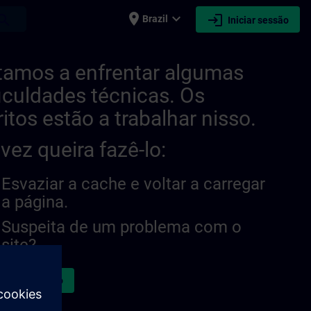
place
expand_more
login
earch
Brazil
Iniciar sessão
tamos a enfrentar algumas
ficuldades técnicas. Os
ritos estão a trabalhar nisso.
lvez queira fazê-lo:
Esvaziar a cache e voltar a carregar
a página.
Suspeita de um problema com o
site?
atar a questão