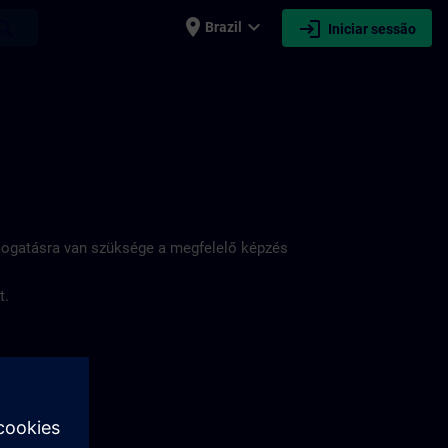
place
expand_more
login
earch
Brazil
Iniciar sessão
ámogatásra van szüksége a megfelelő képzés
t.