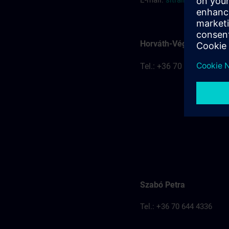
E-mail:
sitrain.hu@sieme
Horváth-Véghelyi Kitti
Tel.: +36 70 777 8401
Szabó Petra
Tel.: +36 70 644 4336