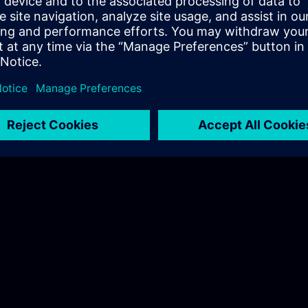
ns.com
Hudák Sarolta
Tel.: +36 70 997 0594