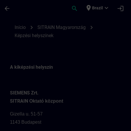
Avançar para Conteúdo Principal
Página carregada
place
expand_more
arrow_back
search
login
Brazil
A SITRAIN Hungary képzési helyszínei | S
chevron_right
chevron_right
Início
SITRAIN Magyarország
Képzési helyszínek
A kiképzési helyszín
SIEMENS Zrt.
SITRAIN
Oktató központ
Gizella u. 51-57
1143 Budapest