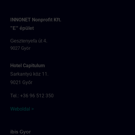
INNONET Nonprofit Kft.
"E" épület
Gesztenyefa út 4.
9027 Györ
Hotel Capitulum
Sarkantyú köz 11.
9021 Győr
Tel.: +36 96 512 350
Weboldal >
ibis Gyor