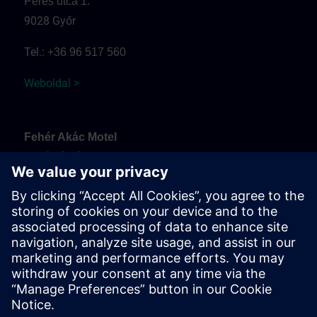
Peres utca 1.
9028 Győr
Tel.:
+36 96 517 560
Weboldal >
Fehér Akác Motel
Fehérvári út
9099 Pér
Tel.:
+36 30 937 0817
Weboldal >
Érkezés és parkolás