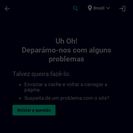
Avançar para Conteúdo Principal
Página carregada
place
expand_more
arrow_back
search
login
Brazil
Toc | SITRAIN
Uh Oh!
Deparámo-nos com alguns
problemas
Talvez queira fazê-lo:
Esvaziar a cache e voltar a carregar a
página.
Suspeita de um problema com o site?
Relatar a questão