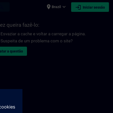
place
expand_more
login
earch
Brazil
Iniciar sessão
ez queira fazê-lo:
Esvaziar a cache e voltar a carregar a página.
Suspeita de um problema com o site?
atar a questão