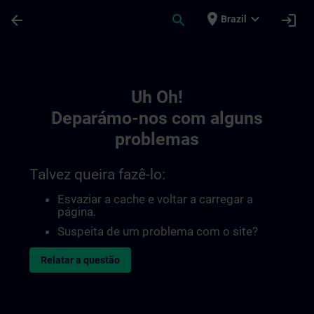
Avançar para Conteúdo Principal
Página carregada
place
expand_more
arrow_back
search
login
Brazil
Toc | SITRAIN
Uh Oh!
Deparámo-nos com alguns
problemas
Talvez queira fazê-lo:
Esvaziar a cache e voltar a carregar a
página.
Suspeita de um problema com o site?
Relatar a questão