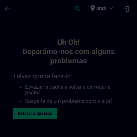
Avançar para Conteúdo Principal
Página carregada
place
expand_more
arrow_back
search
login
Brazil
Toc | SITRAIN
Uh Oh!
Deparámo-nos com alguns
problemas
Talvez queira fazê-lo:
Esvaziar a cache e voltar a carregar a
página.
Suspeita de um problema com o site?
Relatar a questão