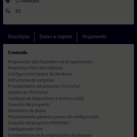
sell
CT-VAS6OEE
translate
ES
Descrição
Datas e registo
Orçamento
Conteúdo
Preparación del dispositivo de programación
Requisitos HW y SW utilizado
Configuración básica de Windows
Estructuras de carpetas
Procedimiento del proyecto TIA Portal
Ajustes en TIA Portal
Catálogo de dispositivos y archivos GSD
Creación del proyecto
Suministro de datos
Planteamiento general y pasos de configuración
Creación del proyecto PROFINET
Configuración HW
Fundamentos de la organización de bloques