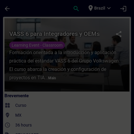
Avançar para Conteúdo Principal
Página carregada
place
expand_more
arrow_back
search
login
Brazil
Curso - VASS 6 para Integradores y OEMs 
VASS 6 para Integradores y OEMs
share
Learning Event - Classroom
Formación orientada a la introducción y aplicación
práctica del estándar VASS 6 del Grupo Volkswagen.
El curso abarca la creación y configuración de
proyectos en TIA...
Mais
Brevemente
widgets
Curso
where_to_vote
MX
access_time
36 hours