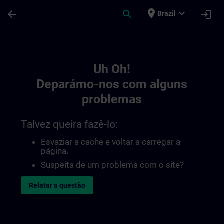
Avançar para Conteúdo Principal
Página carregada
place
expand_more
arrow_back
search
login
Brazil
Toc | SITRAIN
Uh Oh!
Deparámo-nos com alguns
problemas
Talvez queira fazê-lo:
Esvaziar a cache e voltar a carregar a
página.
Suspeita de um problema com o site?
Relatar a questão