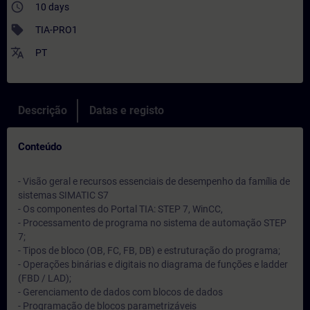
access_time
10 days
sell
TIA-PRO1
translate
PT
Descrição
Datas e registo
Conteúdo
- Visão geral e recursos essenciais de desempenho da família de
sistemas SIMATIC S7
- Os componentes do Portal TIA: STEP 7, WinCC,
- Processamento de programa no sistema de automação STEP
7;
- Tipos de bloco (OB, FC, FB, DB) e estruturação do programa;
- Operações binárias e digitais no diagrama de funções e ladder
(FBD / LAD);
- Gerenciamento de dados com blocos de dados
- Programação de blocos parametrizáveis