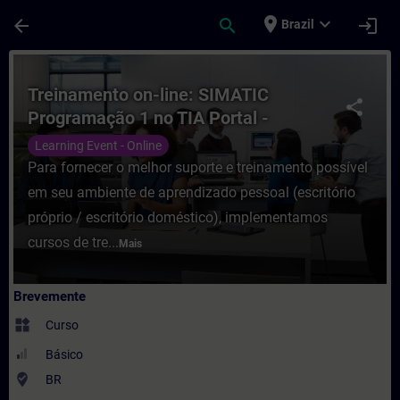
Avançar para Conteúdo Principal
Página carregada
place
expand_more
arrow_back
search
login
Brazil
Curso - Treinamento on-line: SIMATIC Pr
Treinamento on-line: SIMATIC
share
Programação 1 no TIA Portal -
NOTURNO
Learning Event - Online
Para fornecer o melhor suporte e treinamento possível
em seu ambiente de aprendizado pessoal (escritório
próprio / escritório doméstico), implementamos
cursos de tre...
Mais
Brevemente
widgets
Curso
Básico
where_to_vote
BR