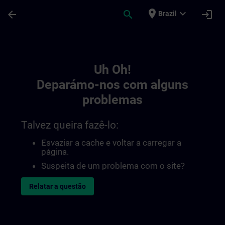
Avançar para Conteúdo Principal
Página carregada
place
expand_more
arrow_back
search
login
Brazil
Toc | SITRAIN
Uh Oh!
Deparámo-nos com alguns
problemas
Talvez queira fazê-lo:
Esvaziar a cache e voltar a carregar a
página.
Suspeita de um problema com o site?
Relatar a questão