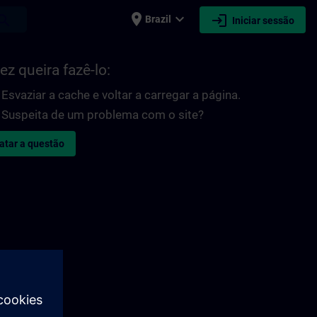
place
expand_more
login
earch
Brazil
Iniciar sessão
ez queira fazê-lo:
Esvaziar a cache e voltar a carregar a página.
Suspeita de um problema com o site?
atar a questão