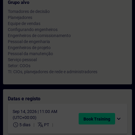
Grupo alvo
Tomadores de decisão
Planejadores
Equipe de vendas
Configurando engenheiros
Engenheiros de comissionamento
Pessoal de engenharia
Engenheiros de projeto
Pessoal da manutenção
Serviço pessoal
Setor: COOs
TI: CIOs, planejadores de rede e administradores
Datas e registo
Sep 14, 2026 | 11:00 AM
(UTC+00:00)
expand_more
Book Training
schedule
translate
5 dias
PT