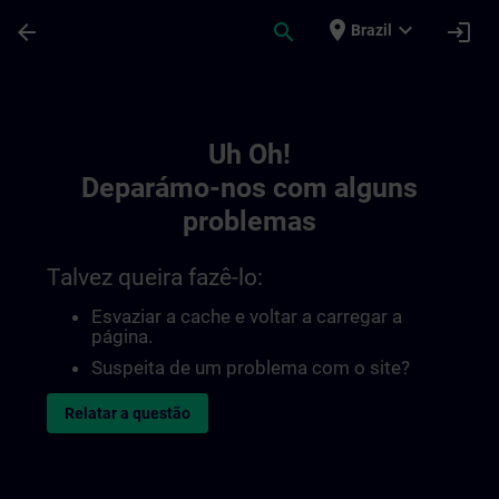
Avançar para Conteúdo Principal
Página carregada
place
expand_more
arrow_back
search
login
Brazil
Toc | SITRAIN
Uh Oh!
Deparámo-nos com alguns
problemas
Talvez queira fazê-lo:
Esvaziar a cache e voltar a carregar a
página.
Suspeita de um problema com o site?
Relatar a questão