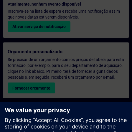
Atualmente, nenhum evento disponível
Inscreva-se na lista de espera e receba uma notificação assim
que novas datas estiverem disponíveis.
Ativar serviço de notificação
Orçamento personalizado
Se precisar de um orçamento com os preços de tabela para esta
formação, por exemplo, para o seu departamento de aquisição,
clique no link abaixo. Primeiro, terá de fornecer alguns dados
pessoais e, em seguida, receberá um orçamento por e-mail.
Fornecer orçamento
Pedido de informações sobre formação exclusiva
Preencha o formulário de pedido de informação abaixo se
desejar receber um orçamento para um curso de formação
exclusiva, seja nas suas instalações, online ou no nosso centro