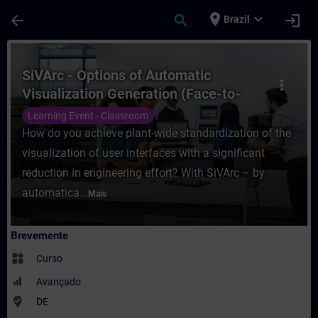
Avançar para Conteúdo Principal
Página carregada
place
expand_more
arrow_back
search
login
Brazil
Curso - SiVArc - Options of Automatic Vis
SiVArc - Options of Automatic
more_vert
Visualization Generation (Face-to-
face Training)
Learning Event - Classroom
How do you achieve plant-wide standardization of the
visualization of user interfaces with a significant
reduction in engineering effort? With SiVArc – by
automatica...
Mais
Brevemente
widgets
Curso
Avançado
where_to_vote
DE