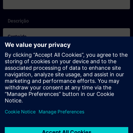
Descrição
Conteúdo
SITRAIN-egenskaper och skillnader mellan inlärningsformaten