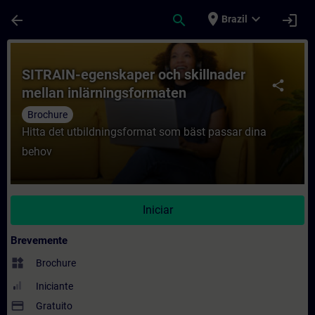
Avançar para Conteúdo Principal
Página carregada
place
expand_more
arrow_back
search
login
Brazil
Curso - SITRAIN-egenskaper och skillnade
SITRAIN-egenskaper och skillnader
share
mellan inlärningsformaten
Brochure
Hitta det utbildningsformat som bäst passar dina
behov
Iniciar
Brevemente
widgets
Brochure
Iniciante
payment
Gratuito