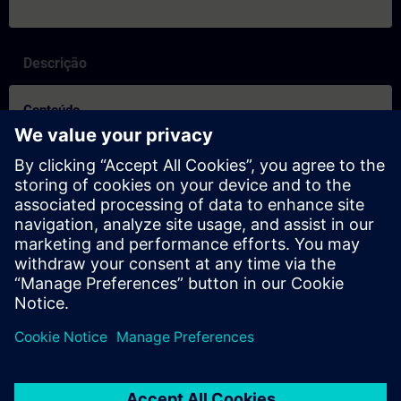
Descrição
Conteúdo
SITRAIN – Características y diferenciación de los formatos de
aprendizaje