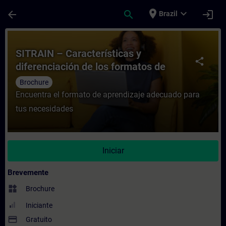
Avançar para Conteúdo Principal
Página carregada
place
expand_more
arrow_back
search
login
Brazil
Curso - SITRAIN – Características y dife
SITRAIN – Características y
share
diferenciación de los formatos de
aprendizaje
Brochure
Encuentra el formato de aprendizaje adecuado para
tus necesidades
Iniciar
Brevemente
widgets
Brochure
Iniciante
payment
Gratuito