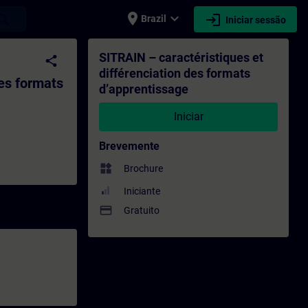
place
expand_more
login
earch
Brazil
Iniciar sessão
mats d’apprentissage - Formação - Formaçã
SITRAIN – caractéristiques et
share
différenciation des formats
des formats
d’apprentissage
Iniciar
Brevemente
widgets
Brochure
Iniciante
payment
Gratuito