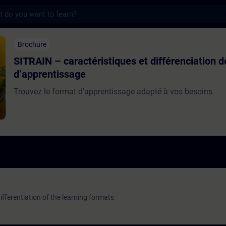
s
aractéristiques et différenciation des for
Brochure
SITRAIN – caractéristiques et différenciation 
d’apprentissage
Trouvez le format d'apprentissage adapté à vos besoins
fferentiation of the learning formats