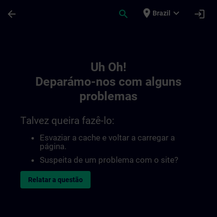
Avançar para Conteúdo Principal
Página carregada
place
expand_more
arrow_back
search
login
Brazil
Toc | SITRAIN
Uh Oh!
Deparámo-nos com alguns
problemas
Talvez queira fazê-lo:
Esvaziar a cache e voltar a carregar a
página.
Suspeita de um problema com o site?
Relatar a questão