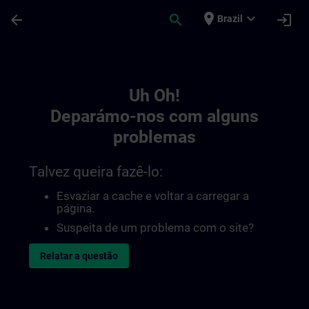
Avançar para Conteúdo Principal
Página carregada
place
expand_more
arrow_back
search
login
Brazil
Toc | SITRAIN
Uh Oh!
Deparámo-nos com alguns
problemas
Talvez queira fazê-lo:
Esvaziar a cache e voltar a carregar a
página.
Suspeita de um problema com o site?
Relatar a questão