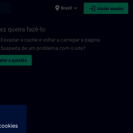
place
expand_more
login
earch
Brazil
Iniciar sessão
ez queira fazê-lo:
Esvaziar a cache e voltar a carregar a página.
Suspeita de um problema com o site?
atar a questão