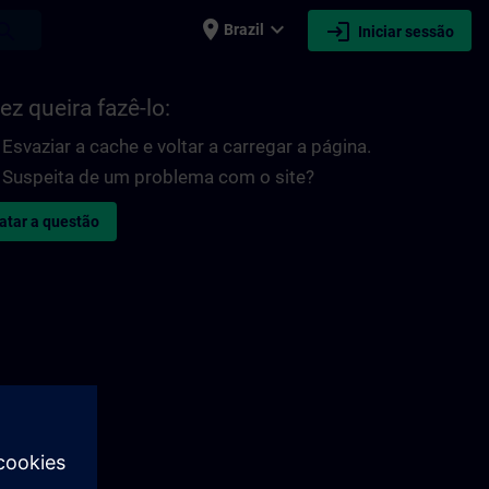
place
expand_more
login
earch
Brazil
Iniciar sessão
ez queira fazê-lo:
Esvaziar a cache e voltar a carregar a página.
Suspeita de um problema com o site?
atar a questão