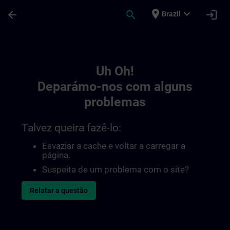
Avançar para Conteúdo Principal
Página carregada
place
expand_more
arrow_back
search
login
Brazil
Toc | SITRAIN
Uh Oh!
Deparámo-nos com alguns
problemas
Talvez queira fazê-lo:
Esvaziar a cache e voltar a carregar a
página.
Suspeita de um problema com o site?
Relatar a questão