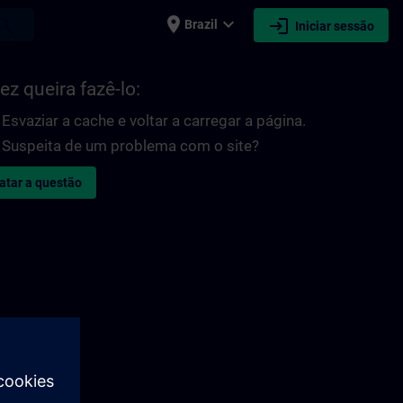
place
expand_more
login
earch
Brazil
Iniciar sessão
ez queira fazê-lo:
Esvaziar a cache e voltar a carregar a página.
Suspeita de um problema com o site?
atar a questão