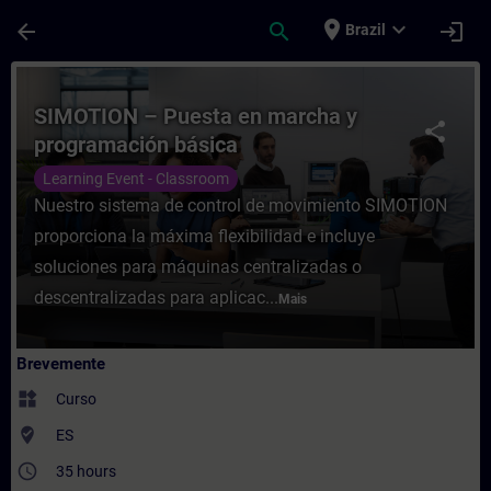
Avançar para Conteúdo Principal
Página carregada
place
expand_more
arrow_back
search
login
Brazil
Curso - SIMOTION – Puesta en marcha y p
SIMOTION – Puesta en marcha y
share
programación básica
Learning Event - Classroom
Nuestro sistema de control de movimiento SIMOTION
proporciona la máxima flexibilidad e incluye
soluciones para máquinas centralizadas o
descentralizadas para aplicac...
Mais
Brevemente
widgets
Curso
where_to_vote
ES
access_time
35 hours