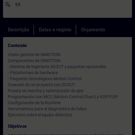
translate
ES
Descrição
Datas e registo
Orçamento
Conteúdo
Visión general de SIMOTION
Componentes de SIMOTION:
- Sistema de ingeniería SCOUT y paquetes opcionales
- Plataformas de hardware
- Paquetes tecnológicos Motion Control
Creación de un proyecto con SCOUT
Puesta en marcha y optimización de ejes
Programación con MCC (Motion Control Chart) y KOP/FUP
Configuración de la Runtime
Herramientas para el diagnóstico de fallos
Ejercicios sobre el equipo didáctico
Objetivos