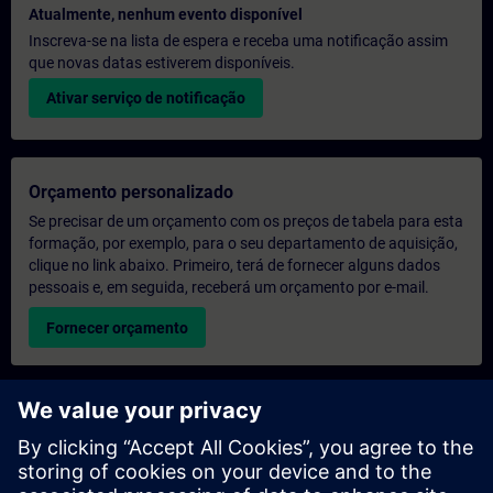
Atualmente, nenhum evento disponível
Inscreva-se na lista de espera e receba uma notificação assim
que novas datas estiverem disponíveis.
Ativar serviço de notificação
Orçamento personalizado
Se precisar de um orçamento com os preços de tabela para esta
formação, por exemplo, para o seu departamento de aquisição,
clique no link abaixo. Primeiro, terá de fornecer alguns dados
pessoais e, em seguida, receberá um orçamento por e-mail.
Fornecer orçamento
Pedido de informações sobre formação exclusiva
Preencha o formulário de pedido de informação abaixo se
desejar receber um orçamento para um curso de formação
exclusiva, seja nas suas instalações, online ou no nosso centro