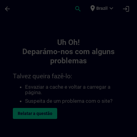
Avançar para Conteúdo Principal
Página carregada
place
expand_more
arrow_back
search
login
Brazil
Toc | SITRAIN
Uh Oh!
Deparámo-nos com alguns
problemas
Talvez queira fazê-lo:
Esvaziar a cache e voltar a carregar a
página.
Suspeita de um problema com o site?
Relatar a questão