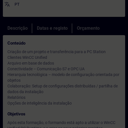
translate
PT
Descrição
Datas e registo
Orçamento
Conteúdo
Criação de um projeto e transferência para a PC Station
Clientes WinCC Unified
Arquivo em base de dados
Conectividade – Comunicação S7 e OPC UA
Hierarquia tecnológica – modelo de configuração orientada por
objetos
Colaboração: Setup de configurações distribuídas / partilha de
dados da instalação
Relatórios
Opções de inteligência da instalação
Objetivos
Após esta formação, o formando está apto a utilizar o WinCC