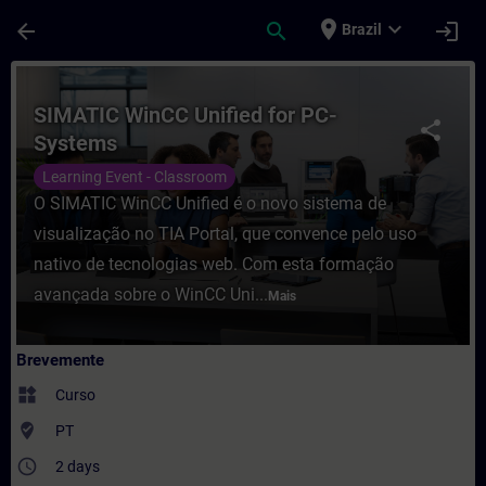
Avançar para Conteúdo Principal
Página carregada
place
expand_more
arrow_back
search
login
Brazil
Curso - SIMATIC WinCC Unified for PC-Sy
SIMATIC WinCC Unified for PC-
share
Systems
Learning Event - Classroom
O SIMATIC WinCC Unified é o novo sistema de
visualização no TIA Portal, que convence pelo uso
nativo de tecnologias web. Com esta formação
avançada sobre o WinCC Uni...
Mais
Brevemente
widgets
Curso
where_to_vote
PT
access_time
2 days