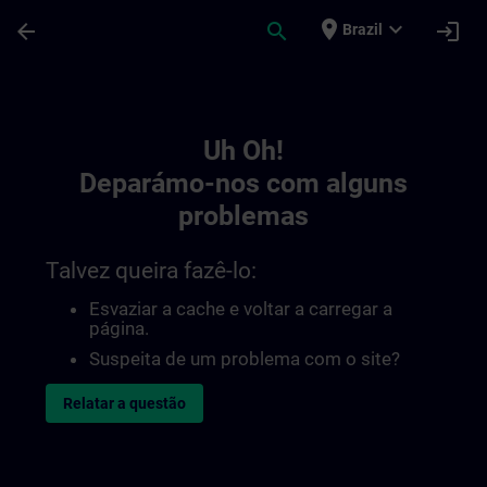
Avançar para Conteúdo Principal
Página carregada
place
expand_more
arrow_back
search
login
Brazil
Toc | SITRAIN
Uh Oh!
Deparámo-nos com alguns
problemas
Talvez queira fazê-lo:
Esvaziar a cache e voltar a carregar a
página.
Suspeita de um problema com o site?
Relatar a questão