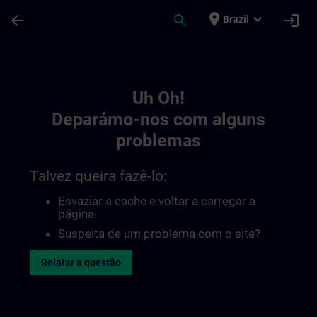
Avançar para Conteúdo Principal
Página carregada
place
expand_more
arrow_back
search
login
Brazil
Toc | SITRAIN
Uh Oh!
Deparámo-nos com alguns
problemas
Talvez queira fazê-lo:
Esvaziar a cache e voltar a carregar a
página.
Suspeita de um problema com o site?
Relatar a questão