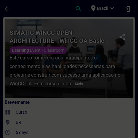
Avançar para Conteúdo Principal
Página carregada
place
expand_more
arrow_back
search
login
Brazil
Curso - SIMATIC WINCC OPEN ARCHITECTUR
SIMATIC WINCC OPEN
share
ARCHITECTURE - WinCC OA Basic
Learning Event - Classroom
Este curso fornecerá aos participantes o
conhecimento e as habilidades necessárias para
projetar e construir com sucesso uma aplicação no
WinCC OA. Este curso é a ba...
Mais
Brevemente
widgets
Curso
where_to_vote
BR
access_time
5 days