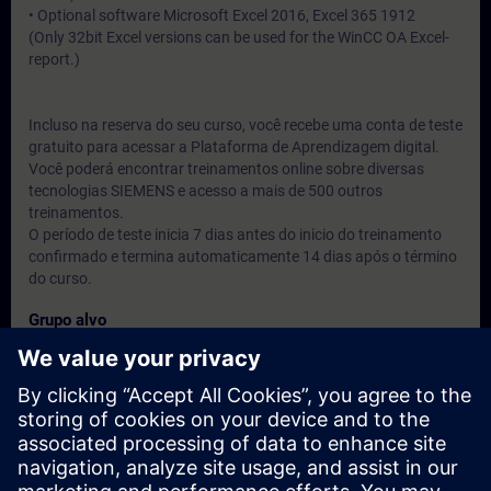
• Optional software Microsoft Excel 2016, Excel 365 1912
(Only 32bit Excel versions can be used for the WinCC OA Excel-
report.)
Incluso na reserva do seu curso, você recebe uma conta de teste
gratuito para acessar a Plataforma de Aprendizagem digital.
Você poderá encontrar treinamentos online sobre diversas
tecnologias SIEMENS e acesso a mais de 500 outros
treinamentos.
O período de teste inicia 7 dias antes do inicio do treinamento
confirmado e termina automaticamente 14 dias após o término
do curso.
Grupo alvo
Engenheiros, técnicos e usuários do produto.
Datas e registo
Atualmente, nenhum evento disponível