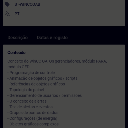
sell
ST-WINCCOAB
translate
PT
Descrição
Datas e registo
Conteúdo
Conceito do WinCC OA: Os gerenciadores, módulo PARA,
módulo GEDI
- Programação de controle
- Animação de objetos gráficos / scripts
- Referências de objetos gráficos
- Topologia do painel
- Gerenciamento de usuários / permissões
- O conceito de alertas
- Tela de alertas e eventos
- Grupos de pontos de dados
- Configurações (de energia)
- Objetos gráficos complexos