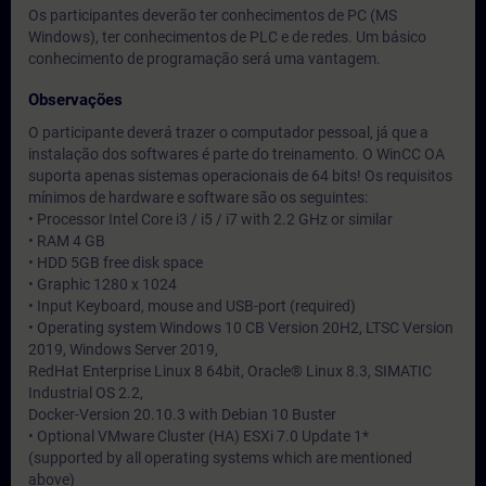
Os participantes deverão ter conhecimentos de PC (MS
Windows), ter conhecimentos de PLC e de redes. Um básico
conhecimento de programação será uma vantagem.
Observações
O participante deverá trazer o computador pessoal, já que a
instalação dos softwares é parte do treinamento. O WinCC OA
suporta apenas sistemas operacionais de 64 bits! Os requisitos
mínimos de hardware e software são os seguintes:
• Processor Intel Core i3 / i5 / i7 with 2.2 GHz or similar
• RAM 4 GB
• HDD 5GB free disk space
• Graphic 1280 x 1024
• Input Keyboard, mouse and USB-port (required)
• Operating system Windows 10 CB Version 20H2, LTSC Version
2019, Windows Server 2019,
RedHat Enterprise Linux 8 64bit, Oracle® Linux 8.3, SIMATIC
Industrial OS 2.2,
Docker-Version 20.10.3 with Debian 10 Buster
• Optional VMware Cluster (HA) ESXi 7.0 Update 1*
(supported by all operating systems which are mentioned
above)